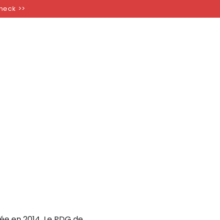
CARTES CADEAUX
Check >>
ée en 2014.
Le PDG de