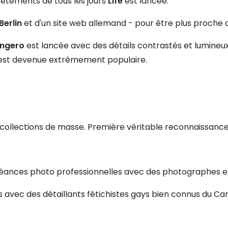
vêtements de tous les jours
Life
est lancée.
Berlin
et d'un site web allemand - pour être plus proche 
ngero
est lancée avec des détails contrastés et lumineu
n est devenue extrêmement populaire.
ollections de masse. Première véritable reconnaissance p
éances photo professionnelles avec des photographes e
s avec des détaillants fétichistes gays bien connus du Ca