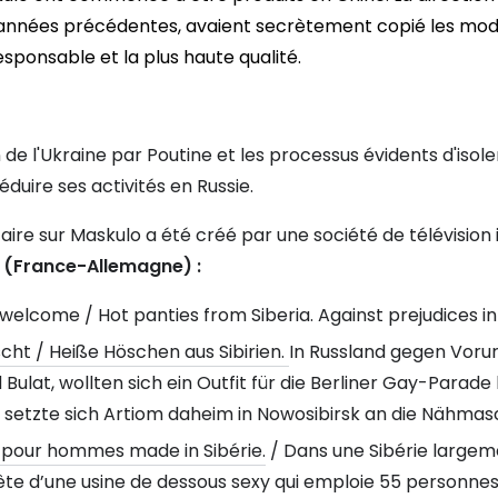
3 années précédentes, avaient secrètement copié les modè
esponsable et la plus haute qualité.
n de l'Ukraine par Poutine et les processus évidents d'isol
duire ses activités en Russie.
aire sur Maskulo a été créé par une société de télévision
E (France-Allemagne) :
 welcome / Hot panties from Siberia. Against prejudices in
ht / Heiße Höschen aus Sibirien.
In Russland gegen Vorur
 Bulat, wollten sich ein Outfit für die Berliner Gay-Parad
 setzte sich Artiom daheim in Nowosibirsk an die Nähmas
pour hommes made in Sibérie.
/ Dans une Sibérie large
tête d’une usine de dessous sexy qui emploie 55 personnes 