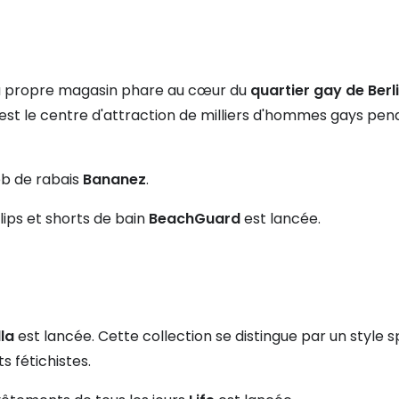
u propre magasin phare au cœur du
quartier gay de Berli
est le centre d'attraction de milliers d'hommes gays penda
eb de rabais
Bananez
.
lips et shorts de bain
BeachGuard
est lancée.
la
est lancée. Cette collection se distingue par un style s
s fétichistes.