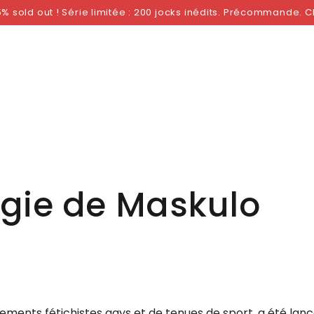
 TAILLE
PAR MARQUE
VÊTEMENTS FÉTICHES
% sold out ! Série limitée : 200 jocks inédits. Précommande. 
gie de Maskulo
ents fétichistes gays et de tenues de sport, a été lanc