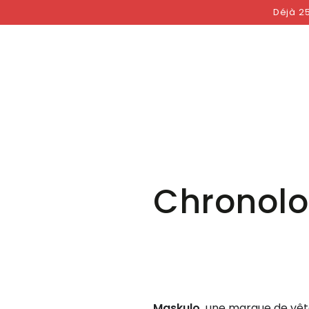
COCKRINGS
PAR
IGNORER LE
Déjà 25
CONTENU
Chronolo
Maskulo,
une marque de vêtem