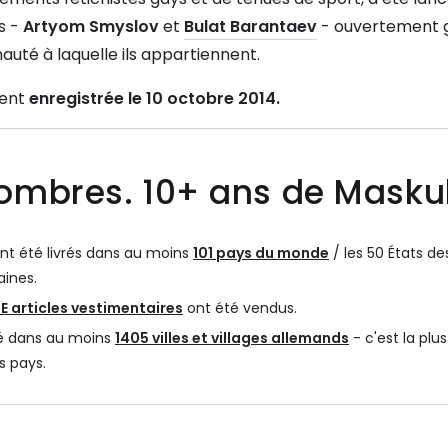
s -
Artyom Smyslov
et
Bulat Barantaev
- ouvertement g
té à laquelle ils appartiennent.
ment
enregistrée le 10 octobre 2014.
nombres. 10+ ans de Masku
nt été livrés dans au moins
101 pays du monde
/ les 50 États d
aines.
LE articles vestimentaires
ont été vendus.
ré dans au moins
1405 villes et villages allemands
- c'est la pl
s pays.