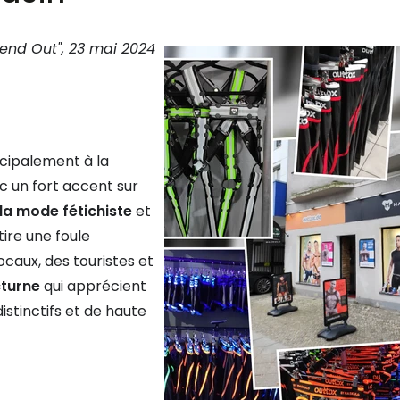
end Out", 23 mai 2024
ncipalement à la
un fort accent sur
la mode fétichiste
et
tire une foule
ocaux, des touristes et
cturne
qui apprécient
istinctifs et de haute