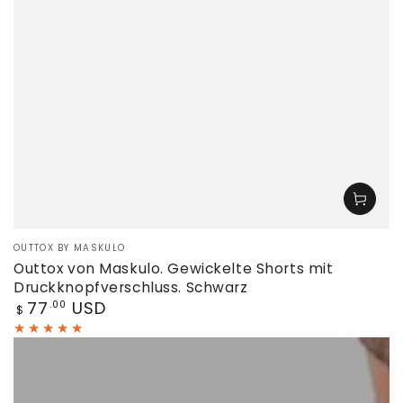
Verkäufer/in:
OUTTOX BY MASKULO
Outtox von Maskulo. Gewickelte Shorts mit
Druckknopfverschluss. Schwarz
Regulärer
77
USD
.00
$
Preis