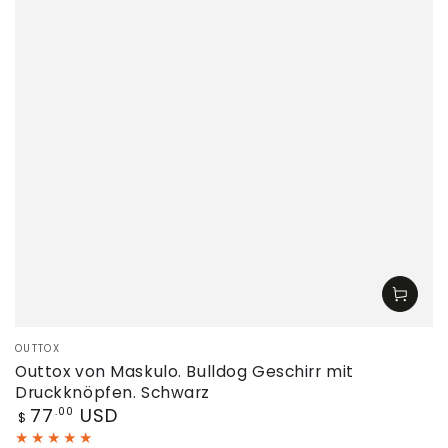
Verkäufer/in:
OUTTOX
Outtox von Maskulo. Bulldog Geschirr mit
Druckknöpfen. Schwarz
Regulärer
77
USD
.00
$
Preis