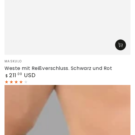
Verkäufer/in:
MASKULO
Weste mit Reißverschluss. Schwarz und Rot
Regulärer
211
USD
.00
$
Preis