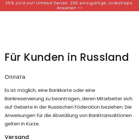
25% sold out! Limited Series: 200 einzigartige Jockstraps.
ZUM INHALT
Ansehen >>
SPRINGEN
Für Kunden in Russland
Оплата
Es ist möglich, eine Bankkarte oder eine
Bankreservierung zu beantragen, deren Mitarbeiter sich
auf Gebiete in der Russischen Föderation beziehen. Die
Anweisungen für die Abwicklung von Banktransaktionen
gelten in Kürze.
Versand