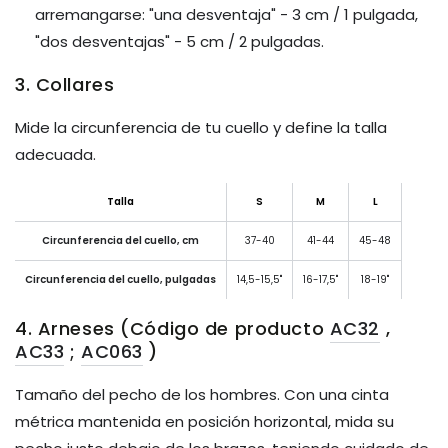
arremangarse: "una desventaja" -
3 cm / 1 pulgada,
"dos desventajas" - 5 cm / 2 pulgadas.
3. Collares
Mide la circunferencia de tu cuello y define la talla
adecuada.
Talla
S
M
L
Circunferencia del cuello, cm
37-40
41-44
45-48
Circunferencia del cuello, pulgadas
14,5-15,5"
16-17,5"
18-19"
4. Arneses (Código de producto
AC32
,
AC33
;
AC063
)
Tamaño del pecho de los hombres. Con una cinta
métrica mantenida en posición horizontal, mida su