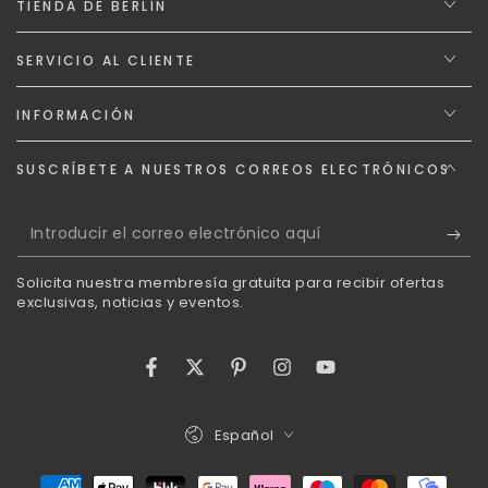
TIENDA DE BERLÍN
SERVICIO AL CLIENTE
INFORMACIÓN
SUSCRÍBETE A NUESTROS CORREOS ELECTRÓNICOS
Introducir
el
Solicita nuestra membresía gratuita para recibir ofertas
correo
exclusivas, noticias y eventos.
electrónico
aquí
Facebook
Twitter
Pinterest
Instagram
YouTube
Idioma
Español
Métodos