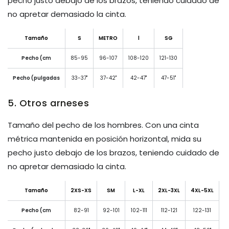
pecho justo debajo de los brazos, teniendo cuidado de
no apretar demasiado la cinta.
Tamaño
S
METRO
l
SG
Pecho (cm
85-95
96-107
108-120
121-130
Pecho (pulgadas
33-37"
37-42"
42-47"
47-51"
5. Otros arneses
Tamaño del pecho de los hombres. Con una cinta
métrica mantenida en posición horizontal, mida su
pecho justo debajo de los brazos, teniendo cuidado de
no apretar demasiado la cinta.
Tamaño
2XS-XS
SM
L-XL
2XL-3XL
4XL-5XL
Pecho (cm
82-91
92-101
102-111
112-121
122-131