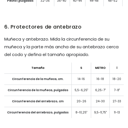
Pecho (pulgadas
32-36"
36-40"
40-44"
44-48"
48-52"
6. Protectores de antebrazo
Muñeca y antebrazo. Mida la circunferencia de su
muñeca y la parte más ancha de su antebrazo cerca
del codo y defina el tamaño apropiado.
Tamaño
S
METRO
l
Circunferencia de la muñeca, cm.
14-16
16-18
18-20
Circunferencia de la muñeca, pulgadas
5,5-6,25"
6,25-7"
7-8"
Circunferencia del antebrazo, cm
20-26
24-30
27-33
Circunferencia del antebrazo, pulgadas
8-10,25"
9,5-11,75"
11-13