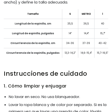
ancha) y define la talla adecuada.
Tamaño
S
METRO
l
Longitud de la espinilla, cm
35,5
36,5
40
Longitud de espinilla, pulgadas
14"
14,4"
15,7"
Circunferencia de la espinilla, cm
34-36
37-39
40-42
Circunferencia de la espinilla, pulgadas
13,3-14,2"
14,6-15,4"
15,7-16,5"
Instrucciones de cuidado
1. Cómo limpiar y enjuagar
No lavar en seco. No usa blanqueador.
Lavar la ropa blanca y de color por separado. Si es la
primera vez que lavas una prenda de color, lávala