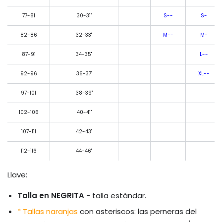
77-81
30-31"
S--
S-
82-86
32-33"
M--
M-
87-91
34-35"
L--
92-96
36-37"
XL--
97-101
38-39"
102-106
40-41"
107-111
42-43"
112-116
44-46"
Llave:
Talla en NEGRITA
- talla estándar.
* Tallas naranjas
con asteriscos: las perneras del