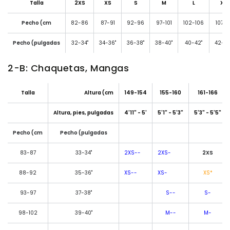
Talla
2XS
XS
S
M
L
XL
Pecho (cm
82-86
87-91
92-96
97-101
102-106
107-11
Pecho (pulgadas
32-34"
34-36"
36-38"
38-40"
40-42"
42-44
2-B:
Chaquetas, Mangas
Talla
Altura (cm
149-154
155-160
161-166
Altura, pies, pulgadas
4'11" - 5'
5'1" - 5'3"
5'3" - 5'5"
Pecho (cm
Pecho (pulgadas
83-87
33-34"
2XS--
2XS-
2XS
88-92
35-36"
XS--
XS-
XS*
93-97
37-38"
S--
S-
98-102
39-40"
M--
M-