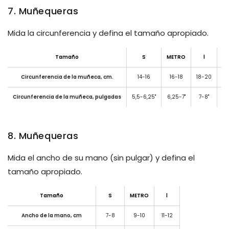
7. Muñequeras
Mida la circunferencia y defina el tamaño apropiado.
Tamaño
S
METRO
l
Circunferencia de la muñeca, cm.
14-16
16-18
18-20
2
Circunferencia de la muñeca, pulgadas
5,5-6,25"
6,25-7"
7-8"
8
8. Muñequeras
Mida el ancho de su mano (sin pulgar) y defina el
tamaño apropiado.
Tamaño
S
METRO
l
Ancho de la mano, cm
7-8
9-10
11-12