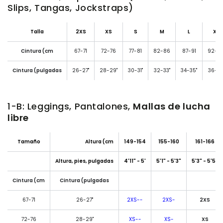
Slips, Tangas, Jockstraps)
Talla
2XS
XS
S
M
L
XL
Cintura (cm
67-71
72-76
77-81
82-86
87-91
92-9
Cintura (pulgadas
26-27"
28-29"
30-31"
32-33"
34-35"
36-37
1-B: Leggings, Pantalones,
Mallas de lucha
libre
Tamaño
Altura (cm
149-154
155-160
161-166
Altura, pies, pulgadas
4'11" - 5'
5'1" - 5'3"
5'3" - 5'5"
Cintura (cm
Cintura (pulgadas
67-71
26-27"
2XS--
2XS-
2XS
72-76
28-29"
XS--
XS-
XS