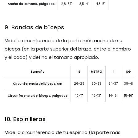
Ancho de la mano, pulgadas
2,8-3,1"
3,5-4"
4,3-5"
9. Bandas de bíceps
Mida la circunferencia de la parte más ancha de su
bíceps (en la parte superior del brazo, entre el hombro
y el codo) y defina el tamaño apropiado.
Tamaño
S
METRO
l
SG
Circunferencia del bíceps, cm
26-29
30-33
34-37
38-41
Circunferencia del bíceps, pulgadas
10-11"
12-13"
14-15"
15-16"
10. Espinilleras
Mide la circunferencia de tu espinilla (la parte más