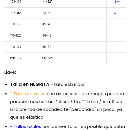
103-107
41-42"
L--
108-112
43-44"
XL--
113-117
45-46"
118-122
46-48"
123-127
48-50"
128-132
50-52"
Llave:
Talla en NEGRITA
- talla estándar.
* Tallas naranjas
con asteriscos: las mangas pueden
parecer más cortas: * 3 cm / 1 in, ** 5 cm / 5 in. Si es
una prenda de spandex, te "perdonará" un poco, ya
que es elástica.
- Tallas azules
con desventajas: es posible que deba