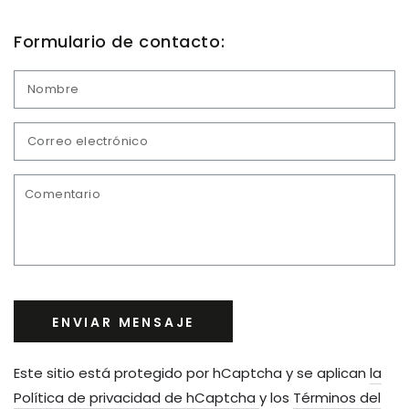
Formulario de contacto:
N
C
el
*
C
ENVIAR MENSAJE
Este sitio está protegido por hCaptcha y se aplican
la
Política de privacidad de hCaptcha
y los
Términos del