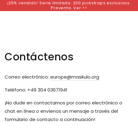
¡25% vendido! Serie limitada: 200 jockstraps exclusivos.
IR AL
Preventa. Ver >>
CONTENIDO
Contáctenos
Correo electrónico:
europe@maskulo.org
Teléfono: +49 304 03671941
¡No dude en contactarnos por correo electrónico o
chat en línea o envíenos un mensaje a través del
formulario de contacto a continuación!