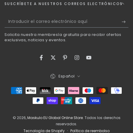
SUSCRÍBETE A NUESTROS CORREOS ELECTRÓNICOS
Introducir
el
Solicita nuestra membresía gratuita para recibir ofertas
correo
exclusivas, noticias y eventos.
electrónico
aquí
Facebook
Twitter
Pinterest
Instagram
YouTube
Idioma
Español
Métodos
de
pago
© 2026,
Maskulo EU Global Online Store
. Todos los derechos
reservados.
Política de reembolso
Tecnología de Shopify